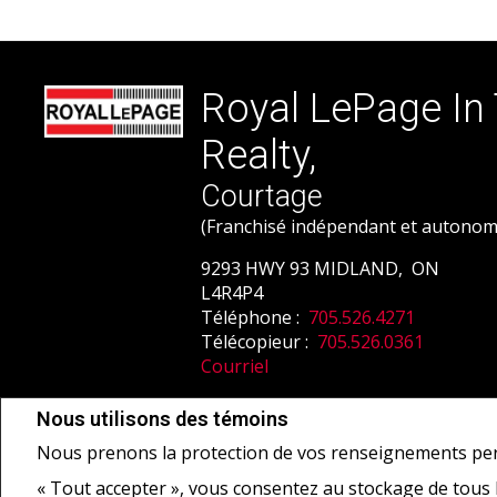
Royal LePage In
Realty,
Courtage
(Franchisé indépendant et autonom
9293 HWY 93 MIDLAND, ON
L4R4P4
Téléphone :
705.526.4271
Télécopieur :
705.526.0361
Courriel
Nous utilisons des témoins
Ne vise pas à solliciter les acheteurs ou vendeurs, propriétaires ou locatai
Nous prenons la protection de vos renseignements per
National Association of REALTORS® et l'Association canadienne de l'immeu
« Tout accepter », vous consentez au stockage de tous
tant que membres de l'ACI. Les marques d'homologation S.I.A.® /MLS®, Service