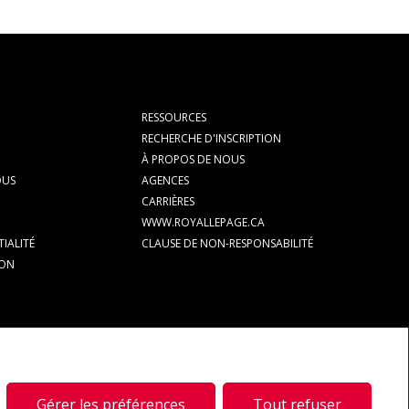
Parta
RESSOURCES
RECHERCHE D'INSCRIPTION
À PROPOS DE NOUS
OUS
AGENCES
CARRIÈRES
WWW.ROYALLEPAGE.CA
IALITÉ
CLAUSE DE NON-RESPONSABILITÉ
ION
s marques déposées de REALTOR® Canada Inc., une compagnie dont la
s services immobiliers offerts par les courtiers et agents d'immeuble en
Gérer les préférences
Tout refuser
t à identifier les services immobiliers que fournissent les courtiers et