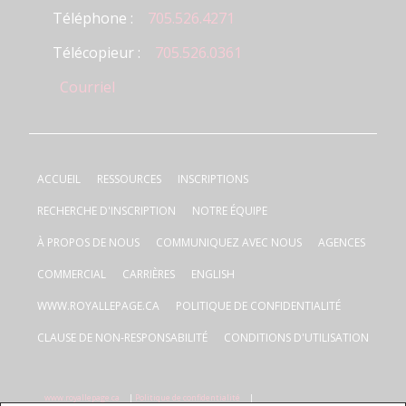
Téléphone :
705.526.4271
Télécopieur :
705.526.0361
Courriel
ACCUEIL
RESSOURCES
INSCRIPTIONS
RECHERCHE D'INSCRIPTION
NOTRE ÉQUIPE
À PROPOS DE NOUS
COMMUNIQUEZ AVEC NOUS
AGENCES
COMMERCIAL
CARRIÈRES
ENGLISH
WWW.ROYALLEPAGE.CA
POLITIQUE DE CONFIDENTIALITÉ
CLAUSE DE NON-RESPONSABILITÉ
CONDITIONS D'UTILISATION
www.royallepage.ca
|
Politique de confidentialité
|