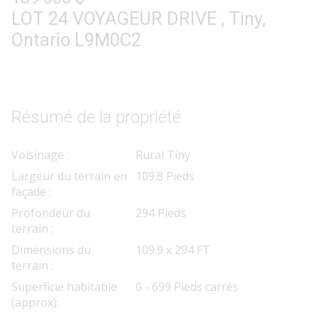
LOT 24 VOYAGEUR DRIVE , Tiny,
courtier/agent immobilier qui est
Ontario L9M0C2
membre de l'Association
canadienne de l'immeuble.
Le contenu des inscriptions
présentées sur ce site Web est
Résumé de la propriété
protégé par la Loi sur le droit
Voisinage :
Rural Tiny
d'auteur et autres lois, et est
Largeur du terrain en
109.8 Pieds
uniquement destiné à l'usage privé
façade :
et non commercial des particuliers.
Profondeur du
294 Pieds
Toute autre reproduction,
terrain :
distribution ou utilisation du
Dimensions du
109.9 x 294 FT
terrain :
contenu des inscriptions, en tout
Superficie habitable
0 - 699 Pieds carrés
ou en partie, est expressément
(approx):
interdite. Les utilisations interdites