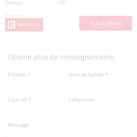
Zonage :
HR
comprennent l'utilisation
commerciale, le "grattage-écran", le
Plus de détails
"grattage de bases de données" et
toute autre activité visant à
recueillir, emmagasiner,
Obtenir plus de renseignements
réorganiser ou manipuler les
données présentées sur les pages
Prénom: *
Nom de famille: *
produites ou affichées sur ce site
Web.
Courriel: *
Téléphone:
Message: